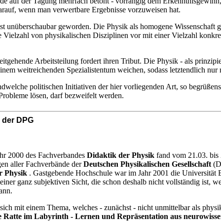
rde auf der Tagung mehrfach betont - vorrangig dem Erkenntnisgewinn, s
arauf, wenn man verwertbare Ergebnisse vorzuweisen hat.
st unüberschaubar geworden. Die Physik als homogene Wissenschaft gibt
e Vielzahl von physikalischen Disziplinen vor mit einer Vielzahl konkr
tgehende Arbeitsteilung fordert ihren Tribut. Die Physik - als prinzipie
inem weitreichenden Spezialistentum weichen, sodass letztendlich nur 
dwelche politischen Initiativen der hier vorliegenden Art, so begrüßen
Probleme lösen, darf bezweifelt werden.
1 der DPG
ahr 2000 des Fachverbandes
Didaktik der Physik
fand vom 21.03. bis 
gen aller Fachverbände der
Deutschen Physikalischen Gesellschaft
(DP
r Physik
. Gastgebende Hochschule war im Jahr 2001 die Universität 
iner ganz subjektiven Sicht, die schon deshalb nicht vollständig ist, wei
ann.
sich mit einem Thema, welches - zunächst - nicht unmittelbar als phys
e Ratte im Labyrinth - Lernen und Repräsentation aus neurowissen