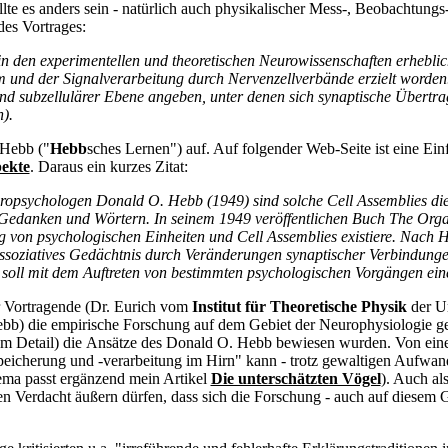
llte es anders sein - natürlich auch physikalischer Mess-, Beobachtun
es Vortrages:
 in den experimentellen und theoretischen Neurowissenschaften erheblic
em und der Signalverarbeitung durch Nervenzellverbände erzielt worden
 und subzellulärer Ebene angeben, unter denen sich synaptische Übertra
).
 Hebb ("
Hebb
sches Lernen") auf. Auf folgender Web-Seite ist eine Ein
pekte
. Daraus ein kurzes Zitat:
opsychologen Donald O. Hebb (1949) sind solche Cell Assemblies die
Gedanken und Wörtern. In seinem 1949 veröffentlichen Buch The Organ
g von psychologischen Einheiten und Cell Assemblies existiere. Nach 
soziatives Gedächtnis durch Veränderungen synaptischer Verbindunge
soll mit dem Auftreten von bestimmten psychologischen Vorgängen eines
r Vortragende (Dr. Eurich vom
Institut für Theoretische Physik
der Un
Hebb) die empirische Forschung auf dem Gebiet der Neurophysiologie g
dem Detail) die Ansätze des Donald O. Hebb bewiesen wurden. Von ei
eicherung und -verarbeitung im Hirn" kann - trotz gewaltigen Aufwande
ema passt ergänzend mein Artikel
Die unterschätzten Vögel
). Auch al
 Verdacht äußern dürfen, dass sich die Forschung - auch auf diesem G