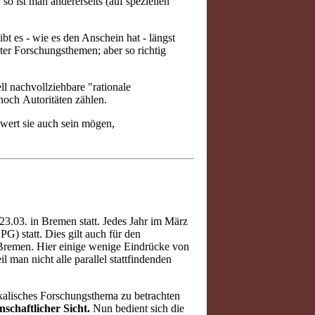
o ist man andererseits (auf speziellen
 es - wie es den Anschein hat - längst
eter Forschungsthemen; aber so richtig
ll nachvollziehbare "rationale
noch Autoritäten zählen.
swert sie auch sein mögen,
23.03. in Bremen statt. Jedes Jahr im März
G) statt. Dies gilt auch für den
Bremen. Hier einige wenige Eindrücke von
l man nicht alle parallel stattfindenden
ikalisches Forschungsthema zu betrachten
schaftlicher Sicht.
Nun bedient sich die