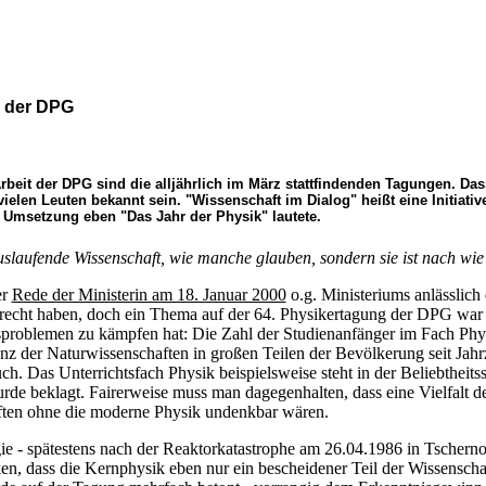
0 der DPG
Arbeit der DPG sind die alljährlich im März stattfindenden Tagungen. Da
u vielen Leuten bekannt sein. "Wissenschaft im Dialog" heißt eine Initia
 Umsetzung eben "Das Jahr der Physik" lautete.
uslaufende Wissenschaft, wie manche glauben, sondern sie ist nach wie v
er
Rede der Ministerin am 18. Januar 2000
o.g. Ministeriums anlässlich
recht haben, doch ein Thema auf der 64. Physikertagung der DPG war 
problemen zu kämpfen hat: Die Zahl der Studienanfänger im Fach Physik
tanz der Naturwissenschaften in großen Teilen der Bevölkerung seit J
ch. Das Unterrichtsfach Physik beispielsweise steht in der Beliebtheitss
urde beklagt. Fairerweise muss man dagegenhalten, dass eine Vielfalt der
ften ohne die moderne Physik undenkbar wären.
e - spätestens nach der Reaktorkatastrophe am 26.04.1986 in Tscherno
ken, dass die Kernphysik eben nur ein bescheidener Teil der Wissenschaf