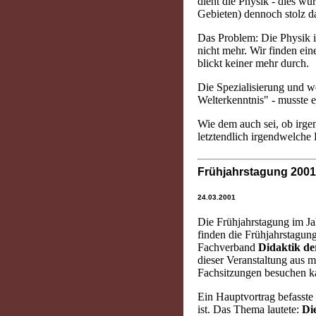
dient die Physik - dies wu
Gebieten) dennoch stolz d
Das Problem: Die Physik i
nicht mehr. Wir finden ein
blickt keiner mehr durch.
Die Spezialisierung und wei
Welterkenntnis" - musste e
Wie dem auch sei, ob irgen
letztendlich irgendwelche 
Frühjahrstagung 200
24.03.2001
Die Frühjahrstagung im J
finden die Frühjahrstagun
Fachverband
Didaktik de
dieser Veranstaltung aus me
Fachsitzungen besuchen k
Ein Hauptvortrag befasste 
ist. Das Thema lautete:
Di