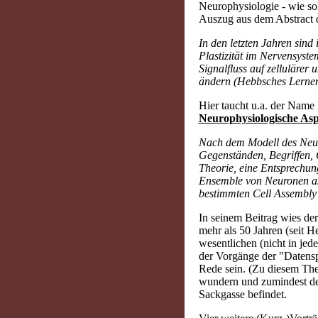
Neurophysiologie - wie so
Auszug aus dem Abstract d
In den letzten Jahren sind
Plastizität im Nervensyst
Signalfluss auf zellulärer
ändern (Hebbsches Lernen
Hier taucht u.a. der Name
Neurophysiologische As
Nach dem Modell des Neur
Gegenständen, Begriffen, 
Theorie, eine Entsprechun
Ensemble von Neuronen as
bestimmten Cell Assembly 
In seinem Beitrag wies de
mehr als 50 Jahren (seit 
wesentlichen (nicht in je
der Vorgänge der "Datensp
Rede sein. (Zu diesem Th
wundern und zumindest den
Sackgasse befindet.