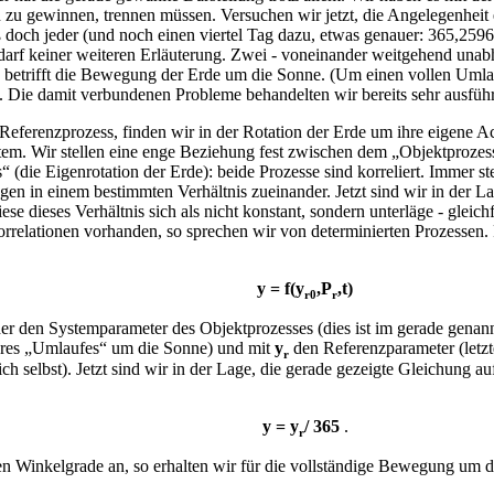
 zu gewinnen, trennen müssen. Versuchen wir jetzt, die Angelegenheit 
ß doch jeder (und noch einen viertel Tag dazu, etwas genauer: 365,259
bedarf keiner weiteren Erläuterung. Zwei - voneinander weitgehend una
s betrifft die Bewegung der Erde um die Sonne. (Um einen vollen Umlau
. Die damit verbundenen Probleme behandelten wir bereits sehr ausführ
Referenzprozess, finden wir in der Rotation der Erde um ihre eigene A
tem. Wir stellen eine enge Beziehung fest zwischen dem „Objektproze
(die Eigenrotation der Erde): beide Prozesse sind korreliert. Immer st
n in einem bestimmten Verhältnis zueinander. Jetzt sind wir in der
iese dieses Verhältnis sich als nicht konstant, sondern unterläge - glei
orrelationen vorhanden, so sprechen wir von determinierten Prozessen.
y = f(y
,P
,t)
r0
r
r den Systemparameter des Objektprozesses (dies ist im gerade genann
hres „Umlaufes“ um die Sonne) und mit
y
den Referenzparameter (letzte
r
ich selbst). Jetzt sind wir in der Lage, die gerade gezeigte Gleichung a
y = y
/ 365
.
r
n Winkelgrade an, so erhalten wir für die vollständige Bewegung um 