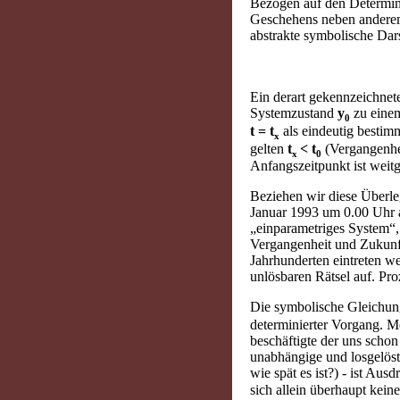
Bezogen auf den Determini
Geschehens neben anderem 
abstrakte symbolische Dars
Ein derart gekennzeichnetes
Systemzustand
y
zu eine
0
t = t
als eindeutig bestim
x
gelten
t
< t
(Vergangenhe
x
0
Anfangszeitpunkt ist weitg
Beziehen wir diese Überle
Januar 1993 um 0.00 Uhr a
„einparametriges System“,
Vergangenheit und Zukunft
Jahrhunderten eintreten we
unlösbaren Rätsel auf. Pro
Die symbolische Gleichu
determinierter Vorgang. Me
beschäftigte der uns schon
unabhängige und losgelöst
wie spät es ist?) - ist Au
sich allein überhaupt kei