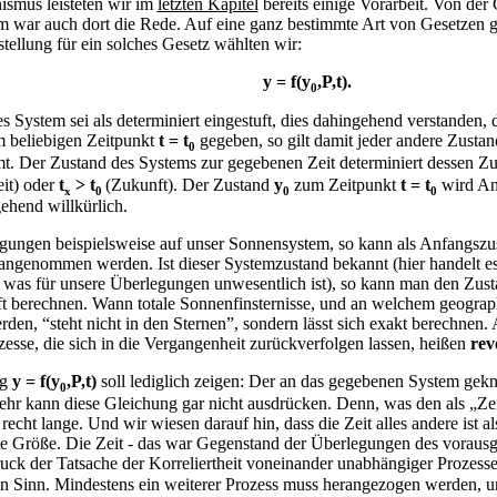
smus leisteten wir im
letzten Kapitel
bereits einige Vorarbeit. Von der
war auch dort die Rede. Auf eine ganz bestimmte Art von Gesetzen gi
tellung für ein solches Gesetz wählten wir:
y = f(y
,P,t).
0
 System sei als determiniert eingestuft, dies dahingehend verstanden, da
m beliebigen Zeitpunkt
t = t
gegeben, so gilt damit jeder andere Zusta
0
mt. Der Zustand des Systems zur gegebenen Zeit determiniert dessen Zu
it) oder
t
> t
(Zukunft). Der Zustand
y
zum Zeitpunkt
t = t
wird An
x
0
0
0
ehend willkürlich.
gungen beispielsweise auf unser Sonnensystem, so kann als Anfangszus
ngenommen werden. Ist dieser Systemzustand bekannt (hier handelt es
 was für unsere Überlegungen unwesentlich ist), so kann man den Zusta
 berechnen. Wann totale Sonnenfinsternisse, und an welchem geograph
rden, “steht nicht in den Sternen”, sondern lässt sich exakt berechnen.
zesse, die sich in die Vergangenheit zurückverfolgen lassen, heißen
rev
ng
y = f(y
,P,t)
soll lediglich zeigen: Der an das gegebenen System geknü
0
hr kann diese Gleichung gar nicht ausdrücken. Denn, was den als „Zeit
 recht lange. Und wir wiesen darauf hin, dass die Zeit alles andere ist 
e Größe. Die Zeit - das war Gegenstand der Überlegungen des voraus
sdruck der Tatsache der Korreliertheit voneinander unabhängiger Prozes
nen Sinn. Mindestens ein weiterer Prozess muss herangezogen werden,