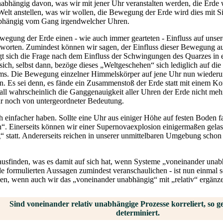
bhängig davon, was wir mit jener Uhr veranstalten werden, die Erde 
elt anstellen, was wir wollen, die Bewegung der Erde wird dies mit Sic
nabhängig vom Gang irgendwelcher Uhren.
egung der Erde einen - wie auch immer gearteten - Einfluss auf unsere
antworten. Zumindest können wir sagen, der Einfluss dieser Bewegung a
gt sich die Frage nach dem Einfluss der Schwingungen des Quarzes in
sich, selbst dann, bezöge dieses „Weltgeschehen“ sich lediglich auf d
ems. Die Bewegung einzelner Himmelskörper auf jene Uhr nun wiederum
n. Es sei denn, es fände ein Zusammenstoß der Erde statt mit einem K
all wahrscheinlich die Ganggenauigkeit aller Uhren der Erde nicht meh
nur noch von untergeordneter Bedeutung.
 einfacher haben. Sollte eine Uhr aus einiger Höhe auf festen Boden fa
n“. Einerseits können wir einer Supernovaexplosion einigermaßen gelass
“ statt. Andererseits reichen in unserer unmittelbaren Umgebung schon
rausfinden, was es damit auf sich hat, wenn Systeme „voneinander unab
ade formulierten Aussagen zumindest veranschaulichen - ist nun einmal 
en, wenn auch wir das „voneinander unabhängig“ mit „relativ“ ergänz
Sind voneinander relativ unabhängige Prozesse korreliert, so gel
determiniert.