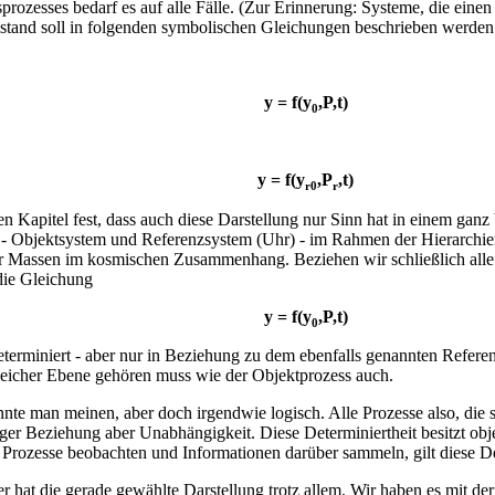
prozesses bedarf es auf alle Fälle. (Zur Erinnerung: Systeme, die einen
tand soll in folgenden symbolischen Gleichungen beschrieben werden
y = f(y
,P,t)
0
y = f(y
,P
,t)
r0
r
en Kapitel fest, dass auch diese Darstellung nur Sinn hat in einem gan
 - Objektsystem und Referenzsystem (Uhr) - im Rahmen der Hierarchien
r Massen im kosmischen Zusammenhang. Beziehen wir schließlich alle
 die Gleichung
y = f(y
,P,t)
0
determiniert - aber nur in Beziehung zu dem ebenfalls genannten Refer
leicher Ebene gehören muss wie der Objektprozess auch.
nte man meinen, aber doch irgendwie logisch. Alle Prozesse also, die s
tiger Beziehung aber Unabhängigkeit. Diese Determiniertheit besitzt obj
Prozesse beobachten und Informationen darüber sammeln, gilt diese Det
r hat die gerade gewählte Darstellung trotz allem. Wir haben es mit der