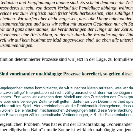
Gedanken und Empfindungen andere sind. Es scheint demnach die Zeit
besonderes zu sein, von dessen Verlauf die Pendellage abhängt, währen
welche wir zum Vergleich nach freier Wahl herbeiziehen, eine zufällige R
scheinen. Wir dürfen aber nicht vergessen, dass alle Dinge miteinander
zusammenhängen und dass wir selbst mit unseren Gedanken nur ein Stü
Wir sind ganz außerstande, die Veränderungen der Dinge an der Zeit zu
ist vielmehr eine Abstraktion, zu der wir durch die Veränderung der Di
weil wir auf kein bestimmtes Maß angewiesen sind, da eben alle untere
zusammenhängen.
inition determinierter Prozesse sind wir jetzt in der Lage, zu formuliere
Sind voneinander unabhängige Prozesse korreliert, so gelten diese 
 Angelegenheit etwas komplizierter, da wir zunächst klären müssen, was wir da
 „zweistellige“ Interpretation ist nicht völlig ausreichend, denn wir benötig
esses. Erst wenn wir zwischen dem Modell und den Zuständen des Objektproz
 über eine beliebiges Zeitintervall gelten, dürfen wir von Determiniertheit spr
chter mit ins Spiel. Hier vereinfachen wir die Problematik dahingehend, dass 
 wollen. Bei einfachen mechanischen Bewegungen führt diese Vereinfachung 
en Bewegungen zählen periodische Veränderungen, z.B. die Planetenbahnen
igentlichen Problem: Was hat es mit der Einschränkung „voneinander 
ner elliptischen Bahn“ um die Sonne ist wirklich unabhängig von jene